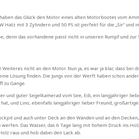
ir haben das Glück den Motor eines alten Motorbootes vom A
 Hatz mit 3 Zylindern und 50 PS ist perfekt für die „Sir“ und 
be, denn das vorhandene passt nicht in unseren Rumpf und zur
 Weiteres nicht an den Motor. Nun ja, es war ja klar, dass bei d
 eine Lösung finden. Die Jungs von der Werft haben schon ande
ff zu Gange.
gner und guter Segelkamerad vom See, Edi, ein langjähriger lieb
at, und Lino, ebenfalls langjähriger lieber Freund, großartiger
ockpit und auch unter Deck an den Wänden und an den Decken, 
 werfen. Das Wasser, das 6 Tage lang mit hohem Druck ins Hol
Holz raus und hob dabei den Lack ab.