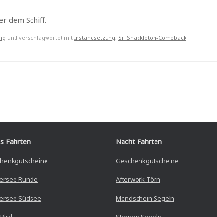
er dem Schiff.
ng
und verschlagwortet mit
Instandsetzung
,
Sir Shackleton-Comeback
.
s Fahrten
Nacht Fahrten
henkgutscheine
Geschenkgutscheine
ersee Runde
Afterwork Törn
rsee Südsee
Mondschein Segeln
 Bird
Sternen Segeln