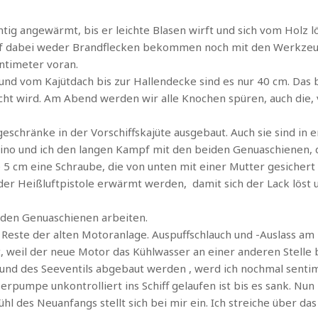
htig angewärmt, bis er leichte Blasen wirft und sich vom Holz l
arf dabei weder Brandflecken bekommen noch mit den Werkze
ntimeter voran.
e und vom Kajütdach bis zur Hallendecke sind es nur 40 cm. Das
ht wird. Am Abend werden wir alle Knochen spüren, auch die, v
chränke in der Vorschiffskajüte ausgebaut. Auch sie sind in 
Lino und ich den langen Kampf mit den beiden Genuaschienen, d
e 5 cm eine Schraube, die von unten mit einer Mutter gesichert 
 der Heißluftpistole erwärmt werden, damit sich der Lack löst
 den Genuaschienen arbeiten.
e Reste der alten Motoranlage. Auspuffschlauch und -Auslass 
, weil der neue Motor das Kühlwasser an einer anderen Stelle 
s und des Seeventils abgebaut werden , werd ich nochmal senti
pumpe unkontrolliert ins Schiff gelaufen ist bis es sank. Nun
hl des Neuanfangs stellt sich bei mir ein. Ich streiche über das