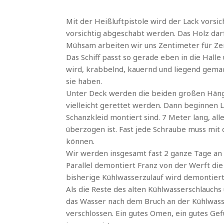
Mit der Heißluftpistole wird der Lack vorsic
vorsichtig abgeschabt werden. Das Holz d
Mühsam arbeiten wir uns Zentimeter für Ze
Das Schiff passt so gerade eben in die Hall
wird, krabbelnd, kauernd und liegend gemac
sie haben.
Unter Deck werden die beiden großen Hänges
vielleicht gerettet werden. Dann beginnen 
Schanzkleid montiert sind. 7 Meter lang, all
überzogen ist. Fast jede Schraube muss mit
können.
Wir werden insgesamt fast 2 ganze Tage an
Parallel demontiert Franz von der Werft di
bisherige Kühlwasserzulauf wird demontiert
Als die Reste des alten Kühlwasserschlauch
das Wasser nach dem Bruch an der Kühlwasser
verschlossen. Ein gutes Omen, ein gutes Gefü