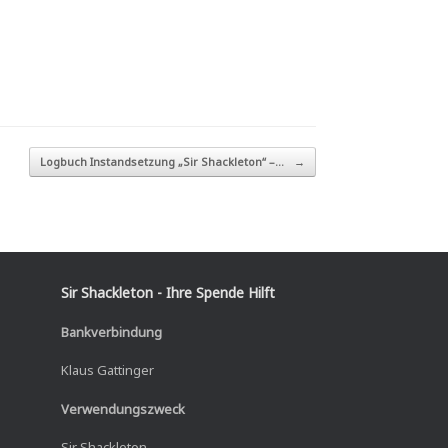
Logbuch Instandsetzung „Sir Shackleton“ –…
→
Sir Shackleton - Ihre Spende Hilft
Bankverbindung
Klaus Gattinger
Verwendungszweck
Sir Shackleton