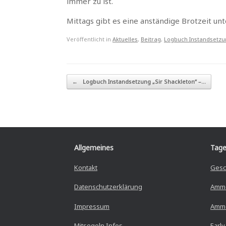
immer zu ist.
Mittags gibt es eine anständige Brotzeit unt
Veröffentlicht in
Aktuelles
,
Beitrag
,
Logbuch Instandsetzu
Beitragsnavigation
←
Logbuch Instandsetzung „Sir Shackleton“ –…
Allgemeines
Tage
Kontakt
Gesc
Datenschutzerklärung
Amm
Impressum
Amme
Mitsegeln Infos
Early