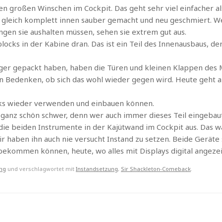
 großen Winschen im Cockpit. Das geht sehr viel einfacher als
h gleich komplett innen sauber gemacht und neu geschmiert. W
ngen sie aushalten müssen, sehen sie extrem gut aus.
ocks in der Kabine dran. Das ist ein Teil des Innenausbaus, d
rlager gepackt haben, haben die Türen und kleinen Klappen des
n Bedenken, ob sich das wohl wieder gegen wird. Heute geht al
cks wieder verwenden und einbauen können.
t ganz schön schwer, denn wer auch immer dieses Teil eingebaut
ch die beiden Instrumente in der Kajütwand im Cockpit aus. Das 
r haben ihn auch nie versucht Instand zu setzen. Beide Geräte s
bekommen können, heute, wo alles mit Displays digital angeze
ng
und verschlagwortet mit
Instandsetzung
,
Sir Shackleton-Comeback
.