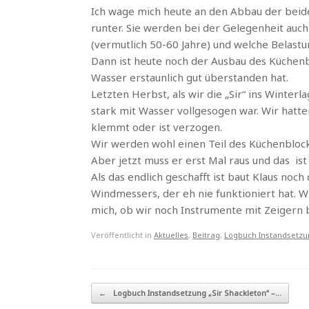
Ich wage mich heute an den Abbau der beiden
runter. Sie werden bei der Gelegenheit auc
(vermutlich 50-60 Jahre) und welche Belastu
Dann ist heute noch der Ausbau des Küchenbl
Wasser erstaunlich gut überstanden hat.
Letzten Herbst, als wir die „Sir“ ins Winte
stark mit Wasser vollgesogen war. Wir hatte
klemmt oder ist verzogen.
Wir werden wohl einen Teil des Küchenblo
Aber jetzt muss er erst Mal raus und das is
Als das endlich geschafft ist baut Klaus no
Windmessers, der eh nie funktioniert hat. Wi
mich, ob wir noch Instrumente mit Zeigern 
Veröffentlicht in
Aktuelles
,
Beitrag
,
Logbuch Instandsetzu
Beitragsnavigation
←
Logbuch Instandsetzung „Sir Shackleton“ –…