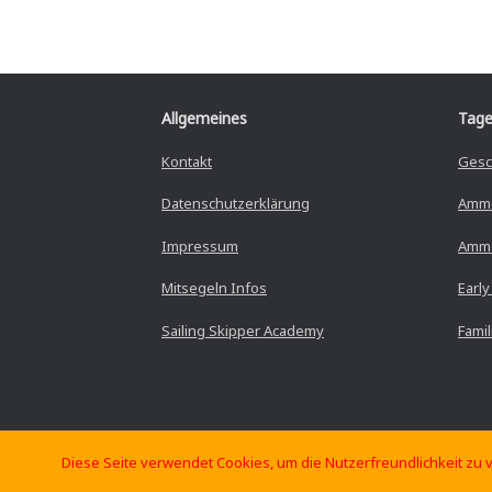
Allgemeines
Tage
Kontakt
Gesc
Datenschutzerklärung
Amm
Impressum
Amme
Mitsegeln Infos
Early
Sailing Skipper Academy
Fami
Diese Seite verwendet Cookies, um die Nutzerfreundlichkeit zu