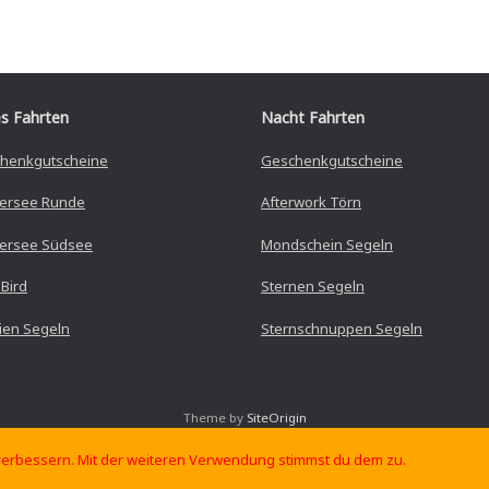
s Fahrten
Nacht Fahrten
henkgutscheine
Geschenkgutscheine
ersee Runde
Afterwork Törn
rsee Südsee
Mondschein Segeln
 Bird
Sternen Segeln
lien Segeln
Sternschnuppen Segeln
Theme by
SiteOrigin
 verbessern. Mit der weiteren Verwendung stimmst du dem zu.
Vertrag widerrufen