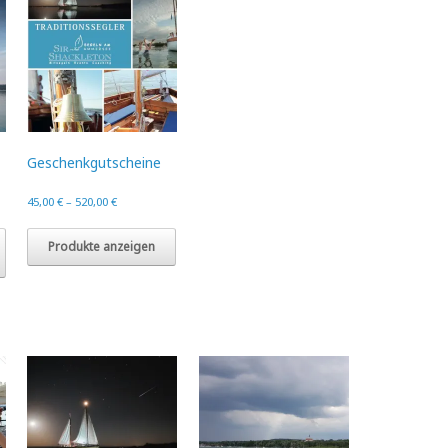
Geschenkgutscheine
45,00
€
–
520,00
€
Dieses
Produkt
Produkte anzeigen
weist
mehrere
Varianten
auf.
Die
Optionen
können
auf
der
Produktseite