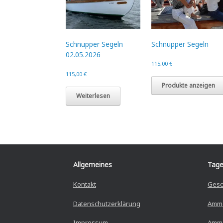
Schnupper Segeln
Schnupper Segeln
02.05.2026
115,00
€
115,00
€
Produkte anzeigen
Weiterlesen
Allgemeines
Tage
Kontakt
Gesc
Datenschutzerklärung
Amm
Impressum
Amme