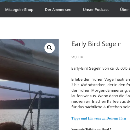
Mitsegeln-Shop
Der Ammersee
Unser Podcast
Über
Early Bird Segeln
95,00
€
Early-Bird Segeln von ca. 05:00 bi
Erlebe den frühen Vogel hautna
3 bis 4 Windstärken, der in den
der frühen Morgendämmerung, w
laufen wir aus. Wenn dann die S
reichen wir frischen Kaffee aus 
für das nächtliche Aufstehen bel
Tipps und Hinweise zu Deinem Törn
Separate Toilette an Bord !