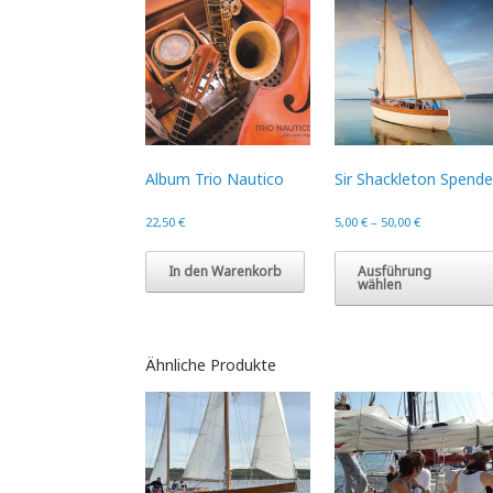
Album Trio Nautico
Sir Shackleton Spende
22,50
€
5,00
€
–
50,00
€
In den Warenkorb
Ausführung
wählen
Ähnliche Produkte