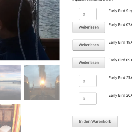
Early
Early Bird S
Bird
Segeln
Early Bird 07
Gutschein
Weiterlesen
Menge
Early Bird 19
Weiterlesen
Early Bird 09
Weiterlesen
Early
Early Bird 23
Bird
23.08.2026
Menge
Early
Early Bird 20
Bird
20.09.2026
Menge
In den Warenkorb