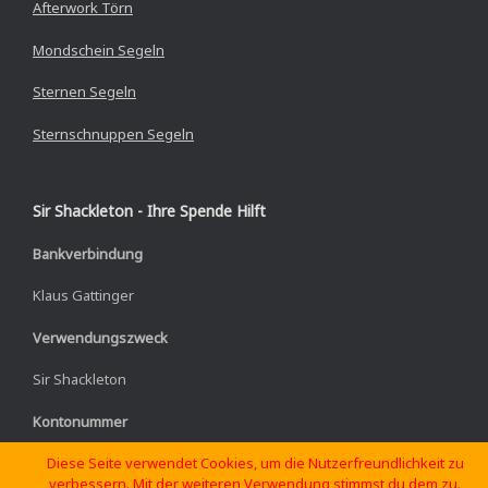
Afterwork Törn
Mondschein Segeln
Sternen Segeln
Sternschnuppen Segeln
Sir Shackleton - Ihre Spende Hilft
Bankverbindung
Klaus Gattinger
Verwendungszweck
Sir Shackleton
Kontonummer
Diese Seite verwendet Cookies, um die Nutzerfreundlichkeit zu
IBAN: DE02 3101 0833 9910 4543 19
verbessern. Mit der weiteren Verwendung stimmst du dem zu.