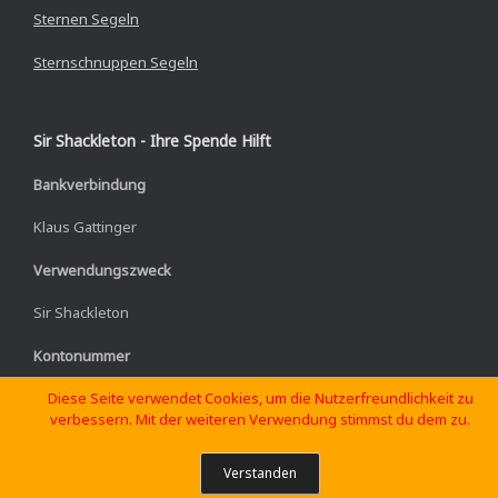
Sternen Segeln
Sternschnuppen Segeln
Sir Shackleton - Ihre Spende Hilft
Bankverbindung
Klaus Gattinger
Verwendungszweck
Sir Shackleton
Kontonummer
Diese Seite verwendet Cookies, um die Nutzerfreundlichkeit zu
IBAN: DE02 3101 0833 9910 4543 19
verbessern. Mit der weiteren Verwendung stimmst du dem zu.
Verstanden
Theme by
SiteOrigin