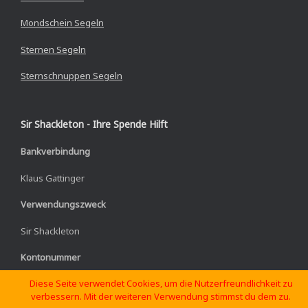
Mondschein Segeln
Sternen Segeln
Sternschnuppen Segeln
Sir Shackleton - Ihre Spende Hilft
Bankverbindung
Klaus Gattinger
Verwendungszweck
Sir Shackleton
Kontonummer
Diese Seite verwendet Cookies, um die Nutzerfreundlichkeit zu
IBAN: DE02 3101 0833 9910 4543 19
verbessern. Mit der weiteren Verwendung stimmst du dem zu.