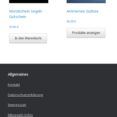
Mondschein Segeln
Ammersee Südsee
Gutschein
85,00
€
95,00
€
Produkte anzeigen
In den Warenkorb
Allgemeines
Kontakt
Datenschutzerklärung
Impressum
Mitsegeln Infos