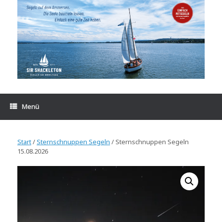
Zum
Inhalt
springen
Menü
Start
/
Sternschnuppen Segeln
/ Sternschnuppen Segeln
15.08.2026