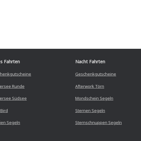
s Fahrten
Nacht Fahrten
henkgutscheine
Geschenkgutscheine
ersee Runde
Afterwork Törn
rsee Südsee
Mondschein Segeln
 Bird
Sternen Segeln
lien Segeln
Sternschnuppen Segeln