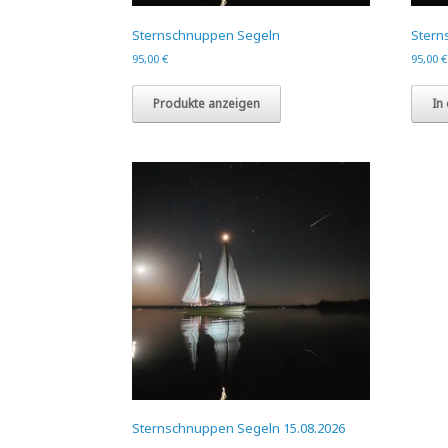
Sternschnuppen Segeln
Stern
95,00
€
95,00
€
Produkte anzeigen
In
Sternschnuppen Segeln 15.08.2026