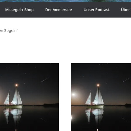
Mitsegeln-Shop
Der Ammersee
Unser Podcast
Über
en Segeln“