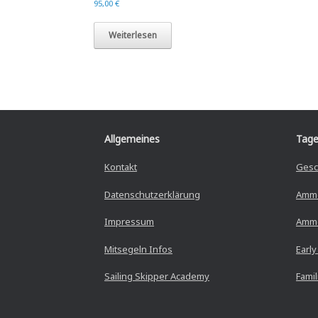
95,00
€
Weiterlesen
Allgemeines
Tage
Kontakt
Gesc
Datenschutzerklärung
Amm
Impressum
Amme
Mitsegeln Infos
Early
Sailing Skipper Academy
Fami