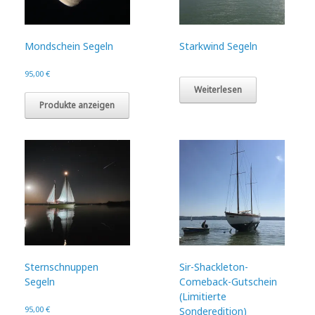
Mondschein Segeln
Starkwind Segeln
95,00
€
Weiterlesen
Produkte anzeigen
Sternschnuppen
Sir-Shackleton-
Segeln
Comeback-Gutschein
(Limitierte
95,00
€
Sonderedition)