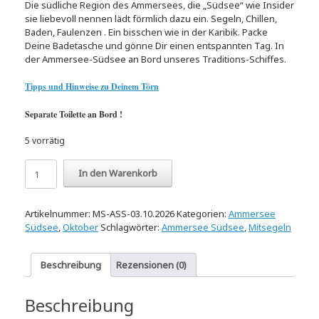
Die südliche Region des Ammersees, die „Südsee“ wie Insider
sie liebevoll nennen lädt förmlich dazu ein. Segeln, Chillen,
Baden, Faulenzen . Ein bisschen wie in der Karibik. Packe
Deine Badetasche und gönne Dir einen entspannten Tag. In
der Ammersee-Südsee an Bord unseres Traditions-Schiffes.
Tipps und Hinweise zu Deinem Törn
Separate Toilette an Bord !
5 vorrätig
Ammersee
In den Warenkorb
Südsee
03.10.2026
Menge
Artikelnummer:
MS-ASS-03.10.2026
Kategorien:
Ammersee
Südsee
,
Oktober
Schlagwörter:
Ammersee Südsee
,
Mitsegeln
Beschreibung
Rezensionen (0)
Beschreibung