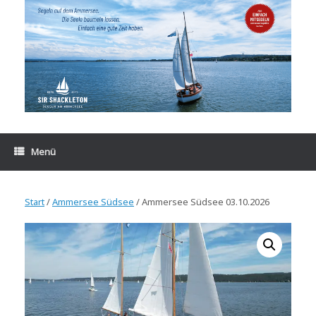
Zum
Inhalt
springen
Menü
Start
/
Ammersee Südsee
/ Ammersee Südsee 03.10.2026