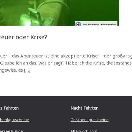
euer oder Krise?
euer – das Abenteuer ist eine akzeptierte Krise“ – der großartig
. Glaube ich an das, was er sagt? Habe ich die Krise, die Instan
ngewiss, es […]
s Fahrten
Nacht Fahrten
henkgutscheine
Geschenkgutscheine
ersee Runde
Afterwork Törn