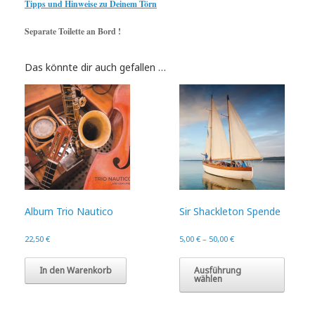
Tipps und Hinweise zu Deinem Törn
Separate Toilette an Bord !
Das könnte dir auch gefallen …
Album Trio Nautico
Sir Shackleton Spende
22,50
€
5,00
€
–
50,00
€
Dieses
Produk
In den Warenkorb
Ausführung
wählen
weist
mehre
Varian