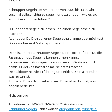
115,00
€
Schnupper Segeln am Ammersee von 09:00 bis 13:00 Uhr
Lust mal selbst richtig zu segeln und zu erleben, wie es sich
anfühlt ein Boot zu führen?
Du überlegst segeln zu lernen und einen Segelschein zu
machen?
Aber bevor Du Dich bei einer Segelschule anmeldest möchtest
Du es vorher erst Mal ausprobieren?
Dann ist unsere Schnupper Segeln Dein Törn, auf dem Du die
Faszination des Segelns kennenlernen kannst.
Bei unserem 4-stündigen Törn sind max. 5 Gäste an Bord
damit Du viel Zeit hast alles mal selbst zu machen.
Dein Skipper hat viel Erfahrung und erklärt Dir in aller Ruhe
was zu tun ist.
Tun wirst Du es dann selbst damit Du erleben kannst, was
segeln bedeutet.
Nicht vorrätig
Artikelnummer:
MS-SCHN-S-06.06.2026
Kategorien:
Juni
,
Schnupper Segeln
Schlagwörter:
Ausprobieren
,
Mitsegeln
,