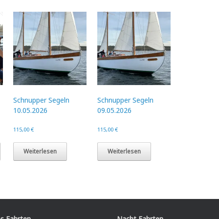
Die
Optionen
können
auf
der
Produktseite
gewählt
werden
Schnupper Segeln
Schnupper Segeln
10.05.2026
09.05.2026
115,00
€
115,00
€
Weiterlesen
Weiterlesen
s Fahrten
Nacht Fahrten