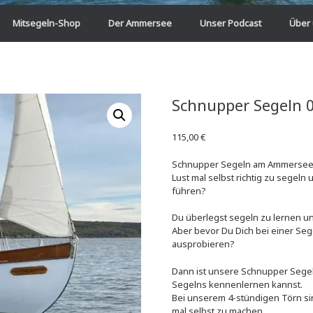
Mitsegeln-Shop
Der Ammersee
Unser Podcast
Über
Schnupper Segeln 
115,00
€
Schnupper Segeln am Ammersee v
Lust mal selbst richtig zu segeln 
führen?
Du überlegst segeln zu lernen u
Aber bevor Du Dich bei einer Seg
ausprobieren?
Dann ist unsere Schnupper Segel
Segelns kennenlernen kannst.
Bei unserem 4-stündigen Törn sind
mal selbst zu machen.