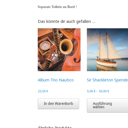
Separate Toilette an Bord !
Das könnte dir auch gefallen …
Album Trio Nautico
Sir Shackleton Spende
22,50
€
5,00
€
–
50,00
€
In den Warenkorb
Ausführung
wählen
Ähnliche Produkte