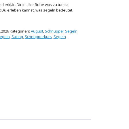
 erklärt Dir in aller Ruhe was zu tun ist.
t Du erleben kannst, was segeln bedeutet.
.2026
Kategorien:
August
,
Schnupper Segeln
segeln
,
Sailing
,
Schnupperkurs
,
Segeln