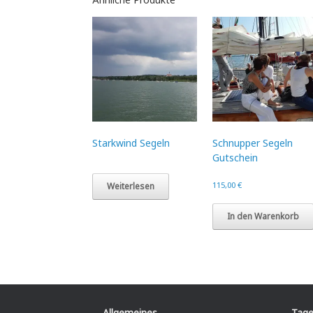
Starkwind Segeln
Schnupper Segeln
Gutschein
115,00
€
Weiterlesen
In den Warenkorb
Allgemeines
Tage