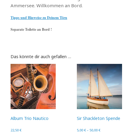
Ammersee. Willkommen an Bord.
Tipps und Hinweise zu Deinem Törn
Separate Toilette an Bord !
Das könnte dir auch gefallen …
Album Trio Nautico
Sir Shackleton Spende
22,50
€
5,00
€
–
50,00
€