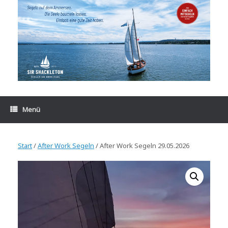
Zum
Inhalt
springen
Menü
Start
/
After Work Segeln
/ After Work Segeln 29.05.2026