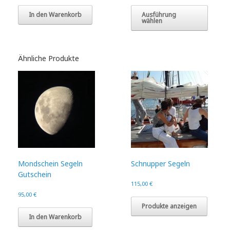
Dieses
Produk
In den Warenkorb
Ausführung
wählen
weist
mehre
Varian
auf.
Ähnliche Produkte
Die
Option
könne
auf
der
Produk
gewähl
werde
Mondschein Segeln
Schnupper Segeln
Gutschein
115,00
€
95,00
€
Produkte anzeigen
In den Warenkorb