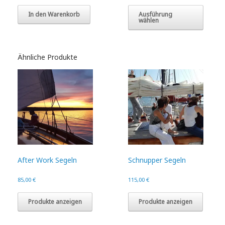
Dieses
Produk
In den Warenkorb
Ausführung
wählen
weist
mehre
Varian
auf.
Ähnliche Produkte
Die
Option
könne
auf
der
Produk
gewähl
werde
After Work Segeln
Schnupper Segeln
85,00
€
115,00
€
Produkte anzeigen
Produkte anzeigen