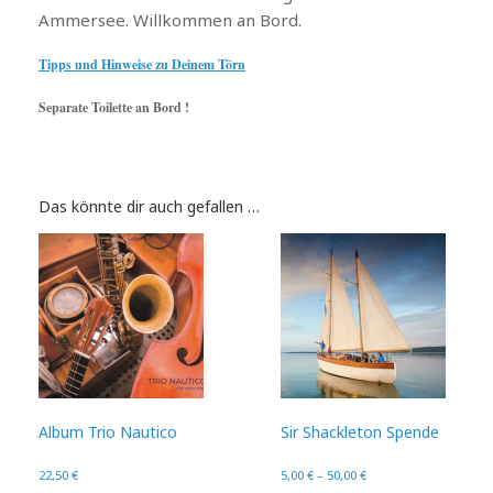
Ammersee. Willkommen an Bord.
Tipps und Hinweise zu Deinem Törn
Separate Toilette an Bord !
Das könnte dir auch gefallen …
Album Trio Nautico
Sir Shackleton Spende
22,50
€
5,00
€
–
50,00
€