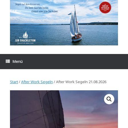
Zum
Inhalt
springen
Menü
Start
/
After Work Segeln
/ After Work Segeln 21.08.2026