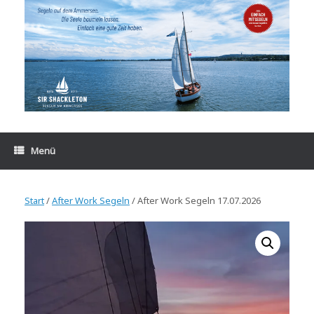
Zum
Inhalt
springen
Menü
Start
/
After Work Segeln
/ After Work Segeln 17.07.2026