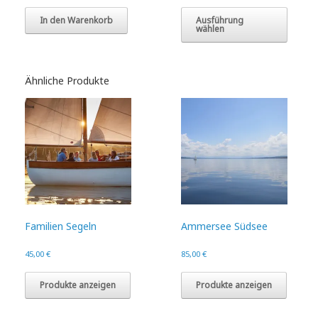
Dieses
Produk
In den Warenkorb
Ausführung
wählen
weist
mehre
Varian
auf.
Ähnliche Produkte
Die
Option
könne
auf
der
Produk
gewähl
werde
Familien Segeln
Ammersee Südsee
45,00
€
85,00
€
Produkte anzeigen
Produkte anzeigen