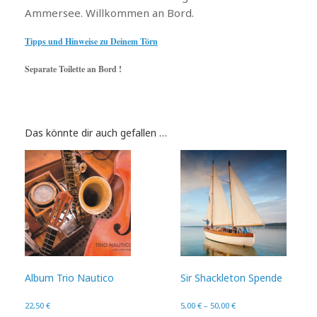
Ammersee. Willkommen an Bord.
Tipps und Hinweise zu Deinem Törn
Separate Toilette an Bord !
Das könnte dir auch gefallen …
Album Trio Nautico
Sir Shackleton Spende
22,50
€
5,00
€
–
50,00
€