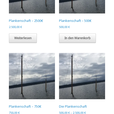
Plankenschaft – 2500€
Plankenschaft – 500€
2.500,00
€
500,00
€
Weiterlesen
In den Warenkorb
Plankenschaft – 750€
Die Plankenschaft
750,00
€
500,00
€
–
2.500,00
€